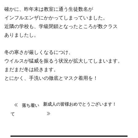
確かに、昨年末は教室に通う生徒数名が
インフルエンザにかかってしまっていました。
近隣の学校も、学級閉鎖となったところが数クラス
ありましたし。
冬の寒さが厳しくなるにつけ、
ウイルスが猛威を振るう状況が拡大してしまいます。
まだまだ冬は続きます。
とにかく、手洗いの徹底とマスク着用を！
次
投
新成人の皆様おめでとうございます！
落ち着い
の
前
て
稿
投
の
稿:
ナ
投