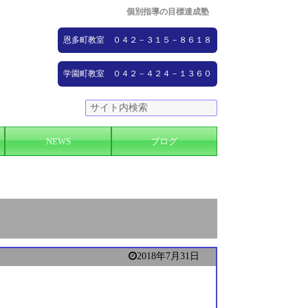
個別指導の目標達成塾
恩多町教室 ０４２－３１５－８６１８
学園町教室 ０４２－４２４－１３６０
NEWS
ブログ
2018年7月31日