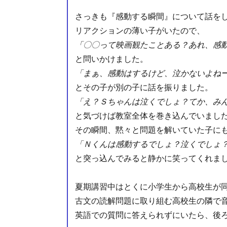
さっきも『感動する瞬間』について話を
リアクションの薄い子がいたので、
「〇〇って映画観たことある？あれ、感
と問いかけました。
「まぁ、感動はするけど、泣かないよね
とその子が別の子に話を振りました。
「え？Ｓちゃんは泣くでしょ？てか、み
と気づけば教室全体を巻き込んでいました(
その瞬間、黙々と問題を解いていた子に
「Ｎくんは感動するでしょ？泣くでしょ
と突っ込んでみると静かに笑ってくれま
夏期講習中はとくに小学生から高校生が
古文の読解問題に取り組む高校生の隣で
英語での質問に答えられずにいたら、後ろ