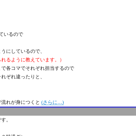
っているので
。
ようにしているので、
られるように教えています。）
まで各コマでそれぞれ担当するので
それぞれ違ったりと、
で流れが身につくと
(さらに…)
う
です。