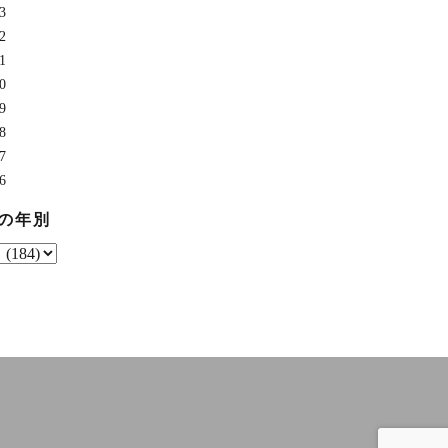
3
2
1
0
9
8
7
6
の年別