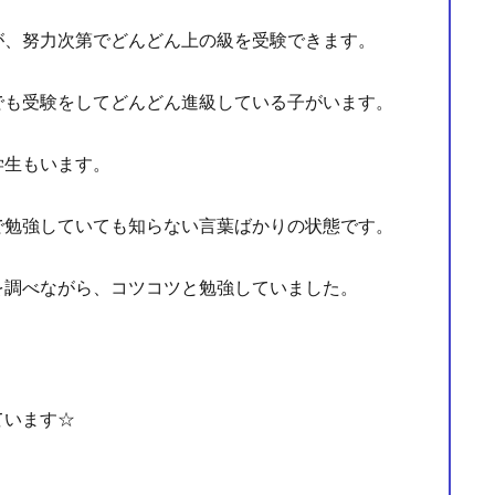
が、努力次第でどんどん上の級を受験できます。
でも受験をしてどんどん進級している子がいます。
学生もいます。
で勉強していても知らない言葉ばかりの状態です。
を調べながら、コツコツと勉強していました。
ています☆