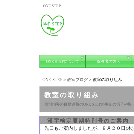
ONE STEP
ONE STEPについて
保護者の方へ
ONE STEP
>
教室ブログ
>
教室の取り組み
教室の取り組み
個別指導の目標達塾のONE STEPの生徒の様子や
漢字検定夏期特別号のご案内
先日もご案内しましたが、８月２０日(木