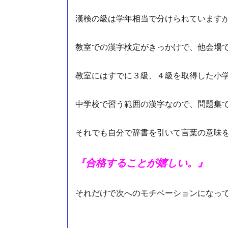
漢検の級は学年相当で分けられています
教室での漢字検定がきっかけで、他会場
教室にはすでに３級、４級を取得した小
中学校で習う範囲の漢字なので、問題集
それでも自分で辞書を引いて言葉の意味
『合格することが嬉しい。』
それだけで次へのモチベーションになっ