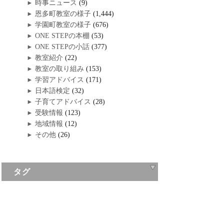
時事ニュース
(9)
恩多町教室の様子
(1,444)
学園町教室の様子
(676)
ONE STEPの本棚
(53)
ONE STEPの小話
(377)
教室紹介
(22)
教室の取り組み
(153)
学習アドバイス
(171)
日本語検定
(32)
子育てアドバイス
(28)
受験情報
(123)
地域情報
(12)
その他
(26)
タグ