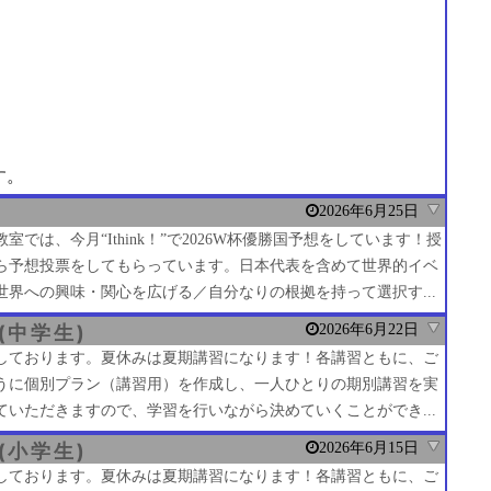
す。
2026年6月25日
は、今月“Ithink！”で2026W杯優勝国予想をしています！授
ら予想投票をしてもらっています。日本代表を含めて世界的イベ
界への興味・関心を広げる／自分なりの根拠を持って選択す...
(中学生)
2026年6月22日
しております。夏休みは夏期講習になります！各講習ともに、ご
うに個別プラン（講習用）を作成し、一人ひとりの期別講習を実
いただきますので、学習を行いながら決めていくことができ...
(小学生)
2026年6月15日
しております。夏休みは夏期講習になります！各講習ともに、ご