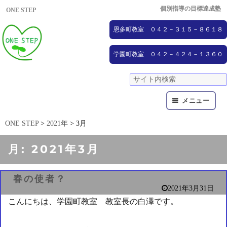
個別指導の目標達成塾
ONE STEP
恩多町教室 ０４２－３１５－８６１８
学園町教室 ０４２－４２４－１３６０
メニュー
ONE STEP
>
2021年
>
3月
月:
2021年3月
春の使者？
2021年3月31日
こんにちは、学園町教室 教室長の白澤です。