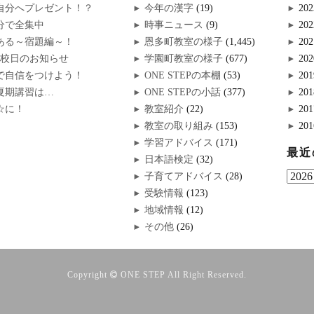
自分へプレゼント！？
今年の漢字
(19)
202
分で全集中
時事ニュース
(9)
202
ある～宿題編～！
恩多町教室の様子
(1,445)
202
休校日のお知らせ
学園町教室の様子
(677)
202
で自信をつけよう！
ONE STEPの本棚
(53)
201
夏期講習は…
ONE STEPの小話
(377)
201
☆に！
教室紹介
(22)
201
教室の取り組み
(153)
201
学習アドバイス
(171)
最近
日本語検定
(32)
子育てアドバイス
(28)
受験情報
(123)
地域情報
(12)
その他
(26)
Copyright
ONE STEP
All Right Reserved.