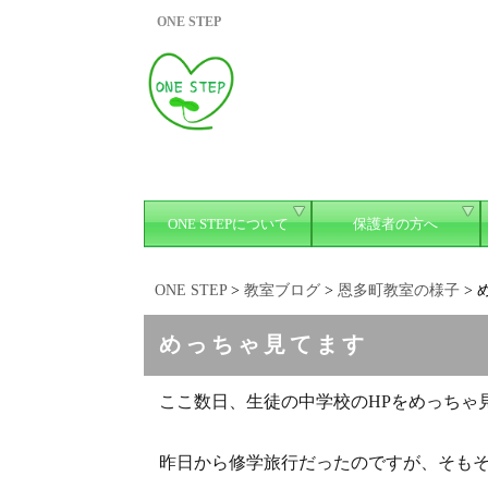
ONE STEP
ONE STEPについて
保護者の方へ
ONE STEP
>
教室ブログ
>
恩多町教室の様子
>
めっちゃ見てます
ここ数日、生徒の中学校のHPをめっちゃ
昨日から修学旅行だったのですが、そも