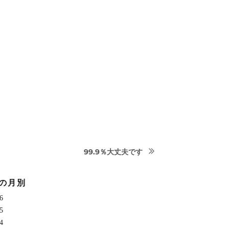
次
99.9％大丈夫です
の
投
の月別
稿:
6
5
4