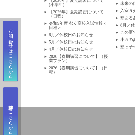
【2026年】夏期講習について
ゲ
未来の
(小学生)
入室５
【2026年】夏期講習について
ー
（日程）
塾ある
令和9年度 都立高校入試情報＜
8月／
日程＞
お問い合わせはこちらから
シ
この夏
6月／休校日のお知らせ
小５の
ョ
5月／休校日のお知らせ
塾っ子
4月／休校日のお知らせ
ン
2026【春期講習について】（授
業プラン）
2026【春期講習について】（日
程）
講師応募はこちらから