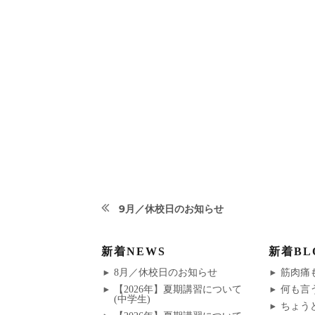
投
9月／休校日のお知らせ
前
稿
の
新着NEWS
新着BL
ナ
投
8月／休校日のお知らせ
筋肉痛
稿:
【2026年】夏期講習について
何も言
ビ
(中学生)
ちょう