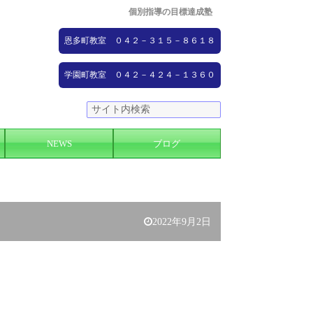
個別指導の目標達成塾
恩多町教室 ０４２－３１５－８６１８
学園町教室 ０４２－４２４－１３６０
NEWS
ブログ
2022年9月2日