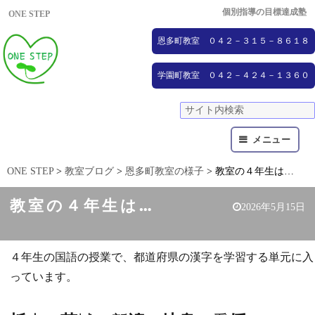
個別指導の目標達成塾
ONE STEP
恩多町教室 ０４２－３１５－８６１８
学園町教室 ０４２－４２４－１３６０
メニュー
ONE STEP
>
教室ブログ
>
恩多町教室の様子
>
教室の４年生は…
教室の４年生は…
2026年5月15日
４年生の国語の授業で、都道府県の漢字を学習する単元に入
っています。