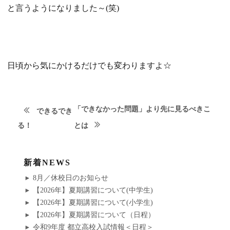
と言うようになりました～(笑)
日頃から気にかけるだけでも変わりますよ☆
次
投
「できなかった問題」より先に見るべきこ
できるでき
の
前
る！
とは
稿
投
の
稿:
ナ
投
新着NEWS
稿:
ビ
8月／休校日のお知らせ
【2026年】夏期講習について(中学生)
ゲ
【2026年】夏期講習について(小学生)
【2026年】夏期講習について（日程）
ー
令和9年度 都立高校入試情報＜日程＞