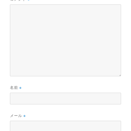
ョ
ン
名前
※
メール
※