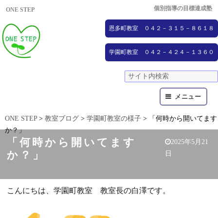
個別指導の目標達成塾
ONE STEP
恩多町教室 ０４２－３１５－８６１８
学園町教室 ０４２－４２４－１３６０
メニュー
ONE STEP
>
教室ブログ
>
学園町教室の様子
>
「何時から開いてます
か？」
「何時から開いてます
2025年5月21
か？」
日
こんにちは、学園町教室 教室長の白澤です。