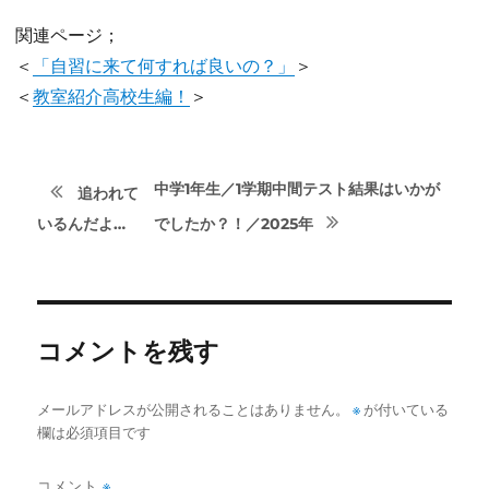
関連ページ；
＜
「自習に来て何すれば良いの？」
＞
＜
教室紹介高校生編！
＞
次
投
中学1年生／1学期中間テスト結果はいかが
追われて
の
前
いるんだよ…
でしたか？！／2025年
稿
投
の
稿:
ナ
投
稿:
ビ
コメントを残す
ゲ
※
メールアドレスが公開されることはありません。
が付いている
ー
欄は必須項目です
シ
コメント
※