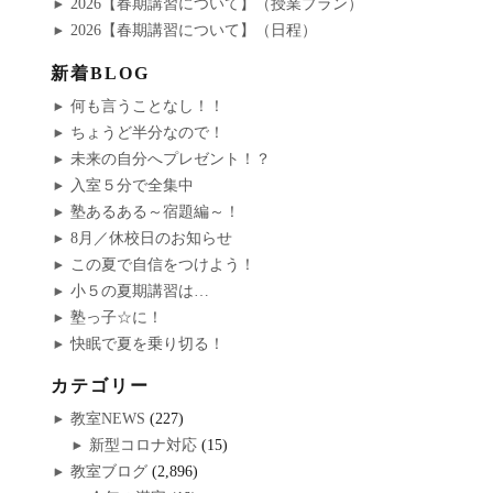
2026【春期講習について】（授業プラン）
2026【春期講習について】（日程）
新着BLOG
何も言うことなし！！
ちょうど半分なので！
未来の自分へプレゼント！？
入室５分で全集中
塾あるある～宿題編～！
8月／休校日のお知らせ
この夏で自信をつけよう！
小５の夏期講習は…
塾っ子☆に！
快眠で夏を乗り切る！
カテゴリー
教室NEWS
(227)
新型コロナ対応
(15)
教室ブログ
(2,896)