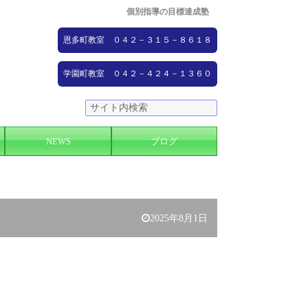
個別指導の目標達成塾
恩多町教室 ０４２－３１５－８６１８
学園町教室 ０４２－４２４－１３６０
NEWS
ブログ
2025年8月1日