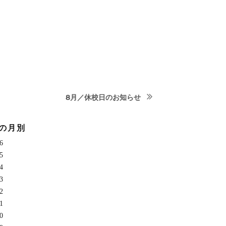
次
8月／休校日のお知らせ
の
投
の月別
稿:
6
5
4
3
2
1
0