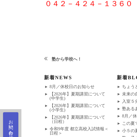
０４２－４２４－１３６０
投
塾から学校へ！
前
稿
の
新着NEWS
新着BL
ナ
投
8月／休校日のお知らせ
ちょう
稿:
【2026年】夏期講習について
未来の
ビ
(中学生)
入室５
【2026年】夏期講習について
ゲ
塾ある
(小学生)
8月／
【2026年】夏期講習について
ー
（日程）
この夏
令和9年度 都立高校入試情報＜
小５の
日程＞
シ