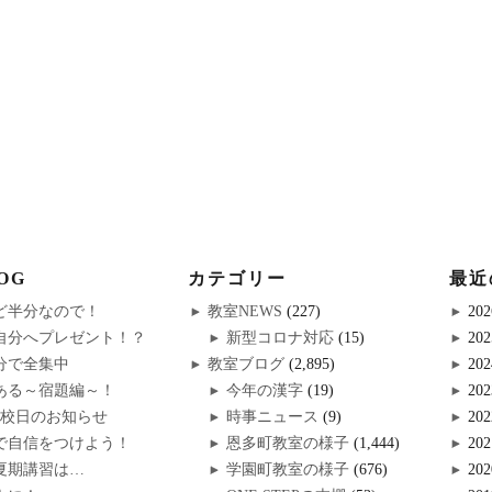
OG
カテゴリー
最近
ど半分なので！
教室NEWS
(227)
202
自分へプレゼント！？
新型コロナ対応
(15)
202
分で全集中
教室ブログ
(2,895)
202
ある～宿題編～！
今年の漢字
(19)
202
休校日のお知らせ
時事ニュース
(9)
202
で自信をつけよう！
恩多町教室の様子
(1,444)
202
夏期講習は…
学園町教室の様子
(676)
202