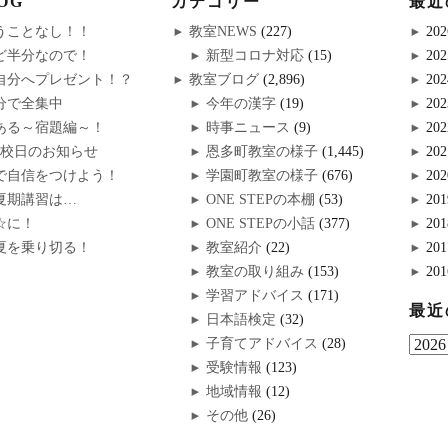
OG
カテゴリー
最近
うことなし！！
教室NEWS
(227)
202
ど半分なので！
新型コロナ対応
(15)
202
自分へプレゼント！？
教室ブログ
(2,896)
202
分で全集中
今年の漢字
(19)
202
ある～宿題編～！
時事ニュース
(9)
202
休校日のお知らせ
恩多町教室の様子
(1,445)
202
で自信をつけよう！
学園町教室の様子
(676)
202
夏期講習は…
ONE STEPの本棚
(53)
201
☆に！
ONE STEPの小話
(377)
201
夏を乗り切る！
教室紹介
(22)
201
教室の取り組み
(153)
201
学習アドバイス
(171)
最近
日本語検定
(32)
子育てアドバイス
(28)
受験情報
(123)
地域情報
(12)
その他
(26)