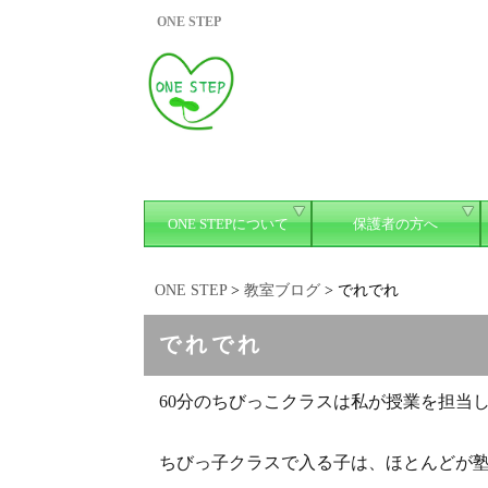
ONE STEP
ONE STEPについて
保護者の方へ
ONE STEP
>
教室ブログ
>
でれでれ
でれでれ
60分のちびっこクラスは私が授業を担当
ちびっ子クラスで入る子は、ほとんどが