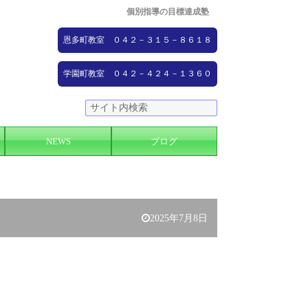
個別指導の目標達成塾
恩多町教室 ０４２－３１５－８６１８
学園町教室 ０４２－４２４－１３６０
NEWS
ブログ
2025年7月8日