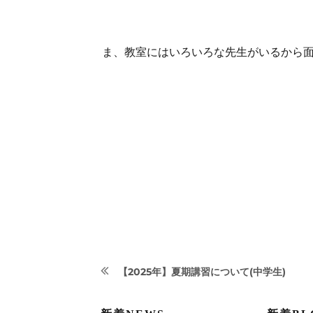
ま、教室にはいろいろな先生がいるから
投
【2025年】夏期講習について(中学生)
前
稿
の