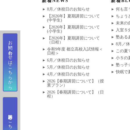
新着NEWS
新着BL
ナ
投
8月／休校日のお知らせ
何も言
稿:
【2026年】夏期講習について
ちょう
ビ
(中学生)
未来の
【2026年】夏期講習について
ゲ
入室５
(小学生)
塾ある
【2026年】夏期講習について
お問い合わせはこちらから
ー
（日程）
8月／
令和9年度 都立高校入試情報＜
この夏
日程＞
シ
小５の
6月／休校日のお知らせ
塾っ子
ョ
5月／休校日のお知らせ
快眠で
4月／休校日のお知らせ
ン
2026【春期講習について】（授
業プラン）
2026【春期講習について】（日
程）
講師応募はこちらから