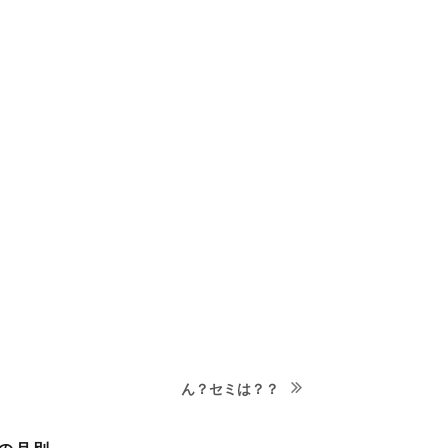
次
ん？セミは？？
の
投