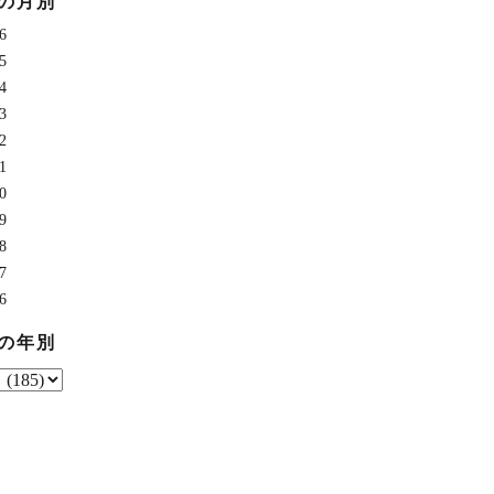
の月別
稿:
6
5
4
3
2
1
0
9
8
7
6
の年別