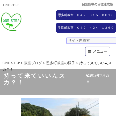
個別指導の目標達成塾
ONE STEP
恩多町教室 ０４２－３１５－８６１８
学園町教室 ０４２－４２４－１３６０
メニュー
ONE STEP
>
教室ブログ
>
恩多町教室の様子
>
持って来ていいんス
カ？！
持って来ていいんス
2019年7月29
カ？！
日