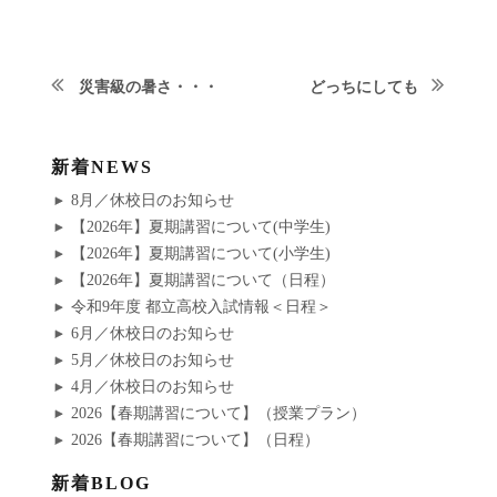
次
投
災害級の暑さ・・・
どっちにしても
の
前
稿
投
の
新着NEWS
稿:
ナ
投
8月／休校日のお知らせ
稿:
ビ
【2026年】夏期講習について(中学生)
【2026年】夏期講習について(小学生)
ゲ
【2026年】夏期講習について（日程）
令和9年度 都立高校入試情報＜日程＞
ー
6月／休校日のお知らせ
シ
5月／休校日のお知らせ
4月／休校日のお知らせ
ョ
2026【春期講習について】（授業プラン）
2026【春期講習について】（日程）
ン
新着BLOG