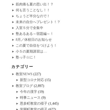
筋肉痛も夏の思い出！？
何も言うことなし！！
ちょうど半分なので！
未来の自分へプレゼント！？
入室５分で全集中
塾あるある～宿題編～！
8月／休校日のお知らせ
この夏で自信をつけよう！
小５の夏期講習は…
塾っ子☆に！
カテゴリー
教室NEWS
(227)
新型コロナ対応
(15)
教室ブログ
(2,897)
今年の漢字
(19)
時事ニュース
(9)
恩多町教室の様子
(1,445)
学園町教室の様子
(677)