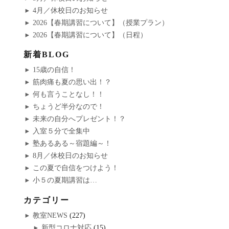
ョ
4月／休校日のお知らせ
2026【春期講習について】（授業プラン）
ン
2026【春期講習について】（日程）
新着BLOG
15歳の自信！
筋肉痛も夏の思い出！？
何も言うことなし！！
ちょうど半分なので！
未来の自分へプレゼント！？
入室５分で全集中
塾あるある～宿題編～！
8月／休校日のお知らせ
この夏で自信をつけよう！
小５の夏期講習は…
カテゴリー
教室NEWS
(227)
新型コロナ対応
(15)