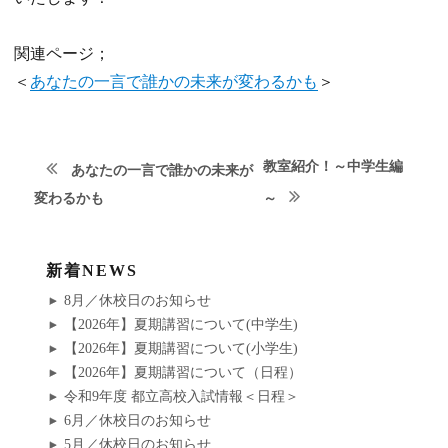
関連ページ；
＜
あなたの一言で誰かの未来が変わるかも
＞
次
投
教室紹介！～中学生編
あなたの一言で誰かの未来が
の
前
変わるかも
～
稿
投
の
稿:
ナ
投
新着NEWS
稿:
ビ
8月／休校日のお知らせ
【2026年】夏期講習について(中学生)
ゲ
【2026年】夏期講習について(小学生)
【2026年】夏期講習について（日程）
ー
令和9年度 都立高校入試情報＜日程＞
シ
6月／休校日のお知らせ
5月／休校日のお知らせ