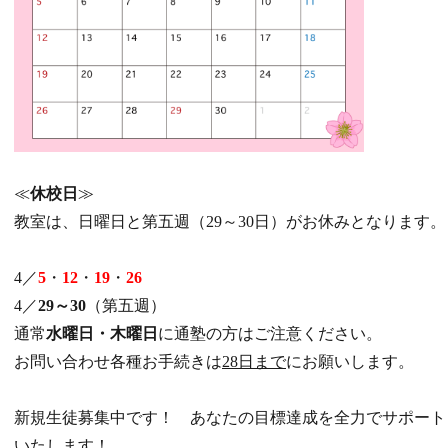
≪
休校日
≫
教室は、日曜日と第五週（29～30日）がお休みとなります。
4／
5
・
12
・
19
・
26
4／
29～30
（第五週）
通常
水曜日・木曜日
に通塾の方はご注意ください。
お問い合わせ各種お手続きは
28日まで
にお願いします。
新規生徒募集中です！ あなたの目標達成を全力でサポート
いたします！