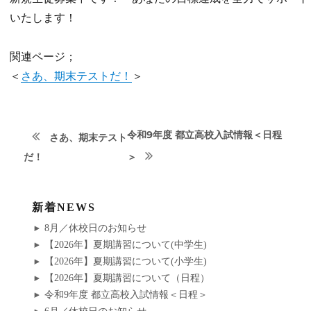
いたします！
関連ページ；
＜
さあ、期末テストだ！
＞
次
投
令和9年度 都立高校入試情報＜日程
さあ、期末テスト
の
前
だ！
＞
稿
投
の
稿:
ナ
投
新着NEWS
稿:
ビ
8月／休校日のお知らせ
【2026年】夏期講習について(中学生)
ゲ
【2026年】夏期講習について(小学生)
【2026年】夏期講習について（日程）
ー
令和9年度 都立高校入試情報＜日程＞